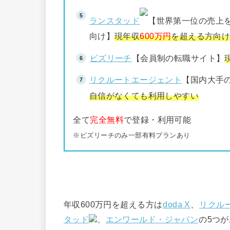
ランスタッド
【世界第一位の売上
向け】
現年収
600万円
を超える方向
ビズリーチ
【会員制の転職サイト】
リクルートエージェント
【国内大手
自信がなくても利用しやすい
全て
完全無料
で登録・利用可能
※ビズリーチのみ一部有料プランあり
年収600万円を超える方は
doda X
、
リクル
タッド
、
エンワールド・ジャパン
の5つ