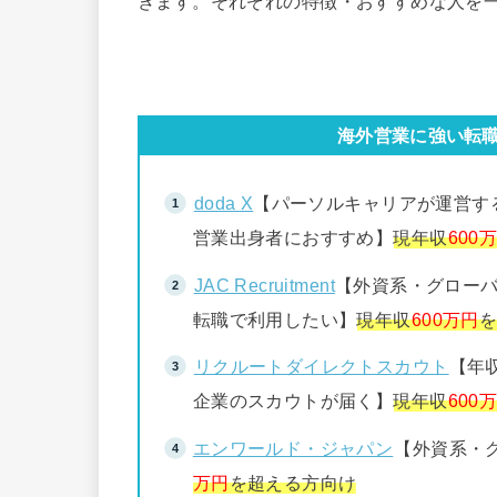
きます。それぞれの特徴・おすすめな人を
海外営業に強い転
doda X
【パーソルキャリアが運営す
営業出身者におすすめ】
現年収
600
JAC Recruitment
【外資系・グロー
転職で利用したい】
現年収
600万円
リクルートダイレクトスカウト
【年収
企業のスカウトが届く】
現年収
600
エンワールド・ジャパン
【外資系・
万円
を超える方向け