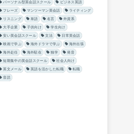
パーソナル型英会話スクール
ビジネス英語
フレーズ
マンツーマン英会話
ライティング
リスニング
単語
名言
外資系
大手企業
子供向け
学生向け
安い英会話スクール
文法
日常英会話
映画で学ぶ
海外ドラマで学ぶ
海外出張
海外赴任
海外駐在
独学
発音
短期集中の英会話スクール
社会人向け
英文メール
英語を活かした転職
転職
音読