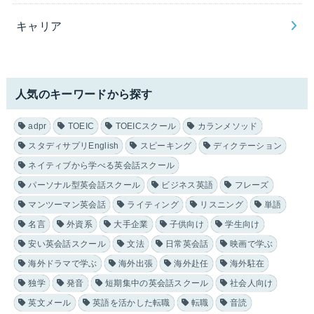
キャリア
人気のキーワードから探す
adpr
TOEIC
TOEICスクール
カランメソッド
スタディサプリEnglish
スピーキング
ディクテーション
ネイティブから学べる英会話スクール
パーソナル型英会話スクール
ビジネス英語
フレーズ
マンツーマン英会話
ライティング
リスニング
単語
名言
外資系
大手企業
子供向け
学生向け
安い英会話スクール
文法
日常英会話
映画で学ぶ
海外ドラマで学ぶ
海外出張
海外赴任
海外駐在
独学
発音
短期集中の英会話スクール
社会人向け
英文メール
英語を活かした転職
転職
音読